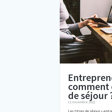
Entreprene
comment ob
de séjour 
12 novembre 2021
Les titres de séjour « ent