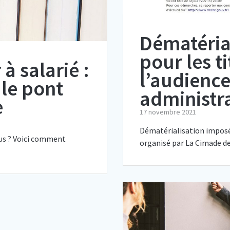
Dématéria
pour les ti
à salarié :
l’audience
le pont
administra
e
17 novembre 2021
Dématérialisation imposée
sus ? Voici comment
organisé par La Cimade de