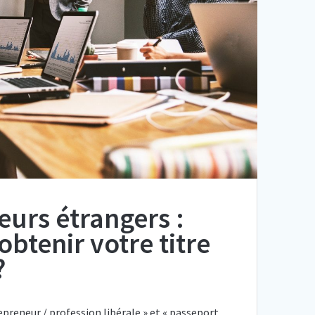
urs étrangers :
tenir votre titre
?
repreneur / profession libérale » et « passeport