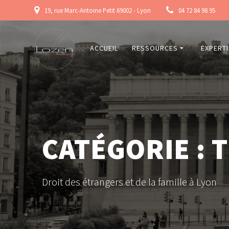
Skip
19, rue Marc-Antoine Petit 69002 - Lyon
04 72 84 98 95
to
content
ACCUEIL
RESSOURCES
EXPERT
CATÉGORIE :
T
Droit des étrangers et de la famille à Lyon