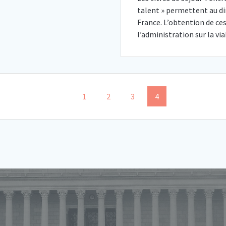
talent » permettent au di
France. L’obtention de ces
l’administration sur la vi
Page
Page
Page
Page
1
2
3
4